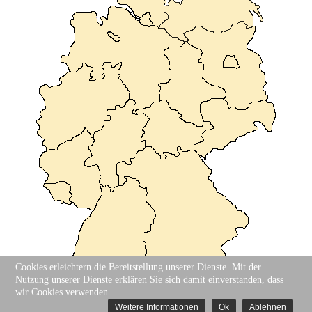
Cookies erleichtern die Bereitstellung unserer Dienste. Mit der
Nutzung unserer Dienste erklären Sie sich damit einverstanden, dass
wir Cookies verwenden.
Weitere Informationen
Ok
Ablehnen
Impressum
|
Datenschutzhinweis
|
Bildnachweis